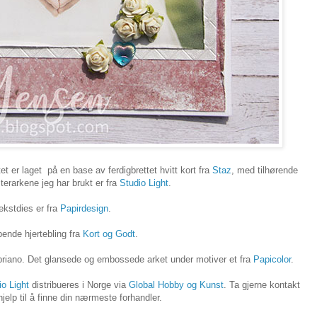
tet er laget på en base av ferdigbrettet hvitt kort fra
Staz
, med tilhørende
erarkene jeg har brukt er fra
Studio Light
.
ekstdies er fra
Papirdesi
gn
.
ende hjertebling fra
Kort og Godt
.
Fabriano. Det glansede og embossede arket under motiver et fra
Papicolor
.
io Light
distribueres i Norge via
Global Hobby og Kunst
. Ta gjerne kontakt
elp til å finne din nærmeste forhandler.