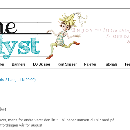
ler
Bannere
LO Skisser
Kort Skisser
Paletter
Tutorials
Fr
Frist 31.august kl 20.00)
ter
er, mens for andre varer den litt til. Vi håper uansett du blir med på
tfordringen vår for august.