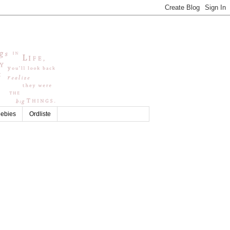
eebies
Ordliste