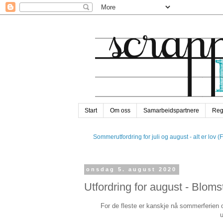
Start
Om oss
Samarbeidspartnere
Reg
Sommerutfordring for juli og august - alt er lov (
onsdag 5. august 2020
Utfordring for august - Bloms
For de fleste er kanskje nå sommerferien ov
u