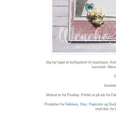
Jeg har laget et bryllupskort til inspirasjon. Kor
konvolutt. Mønst
T
Selvkleb
Motivet er fra Pixabay. Printet ut på ark fra 
Produkter fra
Fabriano
,
Staz
,
Papicolor
og
Stud
med dem for hj