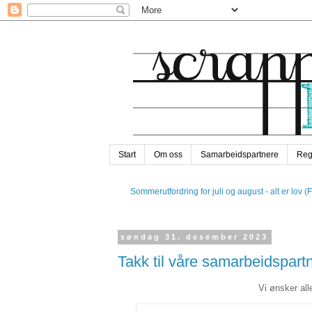
Start
Om oss
Samarbeidspartnere
Reg
Sommerutfordring for juli og august - alt er lov (
søndag 31. desember 2023
Takk til våre samarbeidspart
Vi ønsker alle