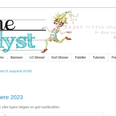
ler
Bannere
LO Skisser
Kort Skisser
Paletter
Tutorials
Fr
Frist 31.august kl 20.00)
nere 2023
 våre kjære følgere en god nyttårsaften.