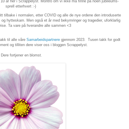
, 10 år her i Scrappelyst. Montro om vi ikke må finne på noen jubileums-
sprell etterhvert :-)
litt tilbake i normalen, etter COVID og alle de nye ordene den introduserte
m og hytteskam. Men også et år med bekymringer og tragedier, uforklarlig
krise. Ta vare på hverandre alle sammen <3
akk til alle våre
Samarbeidspartnere
gjennom 2023. Tusen takk for godt
ment og tilliten dere viser oss i bloggen Scrappelyst.
Dere fortjener en blomst.