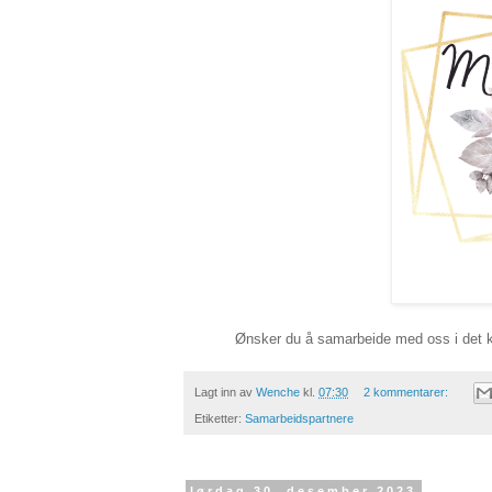
Ønsker du å samarbeide med oss i det k
Lagt inn av
Wenche
kl.
07:30
2 kommentarer:
Etiketter:
Samarbeidspartnere
lørdag 30. desember 2023