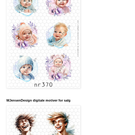
WJensenDesign digitale motiver for salg