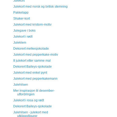
Julekort
Julekort med norsk og britisk stemning
Pakkelapp
Shaker-kort
Julekort med kristorn-motiv
Julegave i boks
Julekort i rødt
Juleklem
Dekorert melkesjokolade
Julekort med pepperkake-motiv
8 julekort etter samme mal
Dekorert Baileys-sjokolade
Julekort med enkel pynt
Julekort med pepperkakemann
Julehilsen
Mer inspirasjon til desember-
utfordringen
Julekort i rosa og rødt
Dekorert Baileys-sjokolade
Julehilsen - julekort med
utklippsfigurer