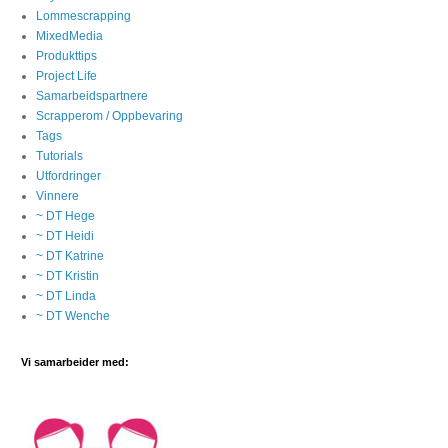
Lommescrapping
MixedMedia
Produkttips
Project Life
Samarbeidspartnere
Scrapperom / Oppbevaring
Tags
Tutorials
Utfordringer
Vinnere
~ DT Hege
~ DT Heidi
~ DT Katrine
~ DT Kristin
~ DT Linda
~ DT Wenche
Vi samarbeider med: