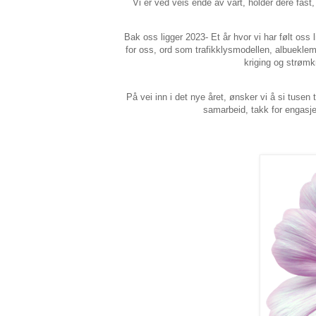
Vi er ved veis ende av vårt, holder dere fast
Bak oss ligger 2023- Et år hvor vi har følt oss 
for oss, ord som trafikklysmodellen, albuekle
kriging og strøm
På vei inn i det nye året, ønsker vi å si tusen t
samarbeid, takk for engasje