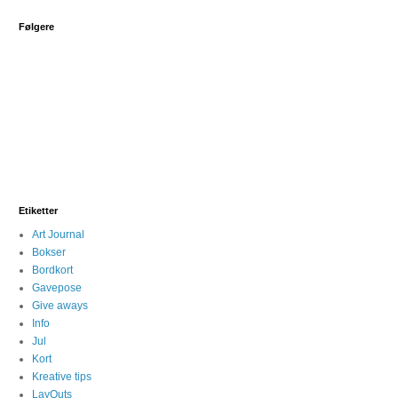
Følgere
Etiketter
Art Journal
Bokser
Bordkort
Gavepose
Give aways
Info
Jul
Kort
Kreative tips
LayOuts