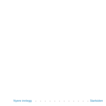
Nyere innlegg
Startsiden